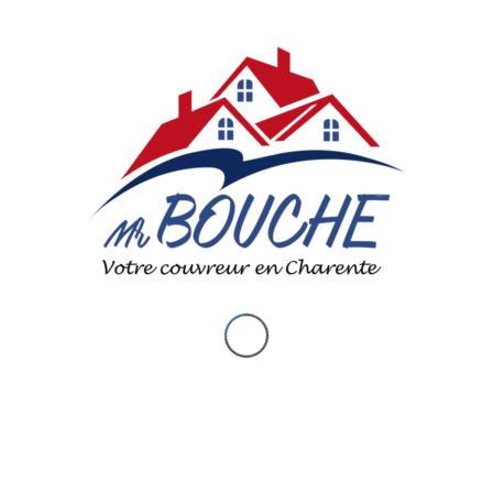
Francis
5
out of 5 stars
il y a une semaine
Professionnelle qui aime son travail à l’écoute du
client, travail, soigner et très sympathique, je
recommande.
Tom DvO
5
out of 5 stars
il y a 11 mois